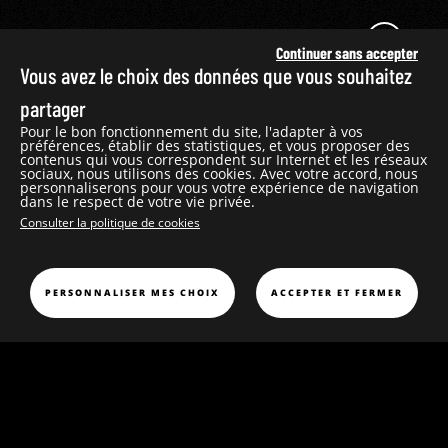
Continuer sans accepter
Vous avez le choix des données que vous souhaitez
partager
PÉRIODE
ART GRAPHIQUE
CONTEMPORAINE
Pour le bon fonctionnement du site, l'adapter à vos
préférences, établir des statistiques, et vous proposer des
contenus qui vous correspondent sur Internet et les réseaux
sociaux, nous utilisons des cookies. Avec votre accord, nous
SAINTS ET
PAPIER
personnaliserons pour vous votre expérience de navigation
SAINTES
dans le respect de votre vie privée.
Consulter la politique de cookies
SAINT FRANÇOIS D’ASSISE
PERSONNALISER MES CHOIX
ACCEPTER ET FERMER
Saint François
d’Assise
Chromolithographie
H. 67 cm ; L. 53 cm
D’après Bartolomé Esteban Murillo