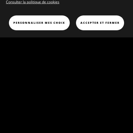
Consulter la politique de cookies
RÉSURRECTION DU CHRIST
PERSONNALISER MES CHOIX
ACCEPTER ET FERMER
Résurrection du Christ
Huile sur toile
H. 180 cm ; L. 125 cm
D’après Carle Van Loo (1705-1765)
e
e
2
moitié du 18
siècle
Inv. 2010.01.05
© CD61 / Thierry Ollivier
« Si le Christ n’est pas ressuscité, alors