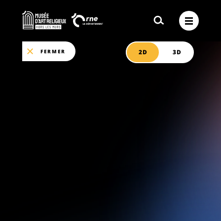
FERMER
2D
3D