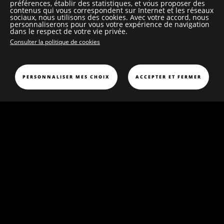
préférences, établir des statistiques, et vous proposer des
contenus qui vous correspondent sur Internet et les réseaux
sociaux, nous utilisons des cookies. Avec votre accord, nous
personnaliserons pour vous votre expérience de navigation
dans le respect de votre vie privée.
Consulter la politique de cookies
PEINTURE
TEMPS MODERNES
PERSONNALISER MES CHOIX
ACCEPTER ET FERMER
MONSEIGNEUR TURGOT DE SAINT-
CLAIR
Monseigneur Turgot de Saint-Clair
Huile sur toile
H. 81 cm ; L. 65,5 cm
D’après Jean Ranc (16744-1735) gravé