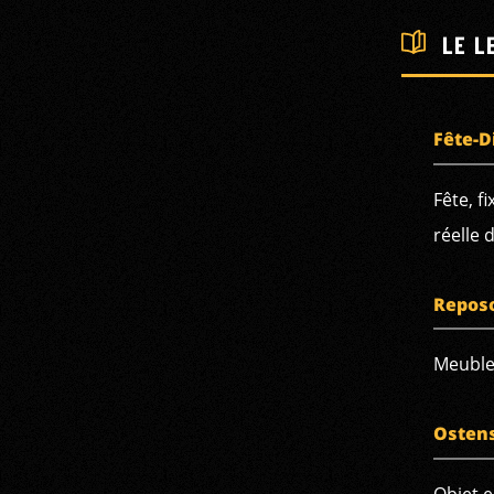
LE L
Fête-D
Fête, 
réelle 
Repos
Meuble 
Ostens
Objet e