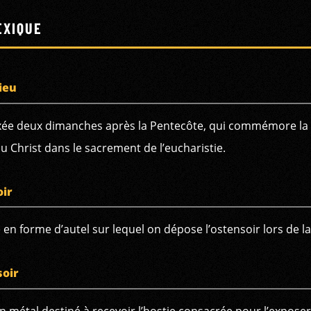
EXIQUE
ieu
fixée deux dimanches après la Pentecôte, qui commémore la
du Christ dans le sacrement de l’eucharistie.
oir
en forme d’autel sur lequel on dépose l’ostensoir lors de la
oir
n métal destiné à recevoir l’hostie consacrée pour l’exposer