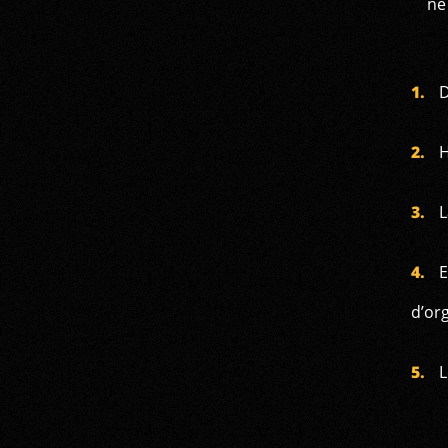
ne
D
H
L
E
d’or
L