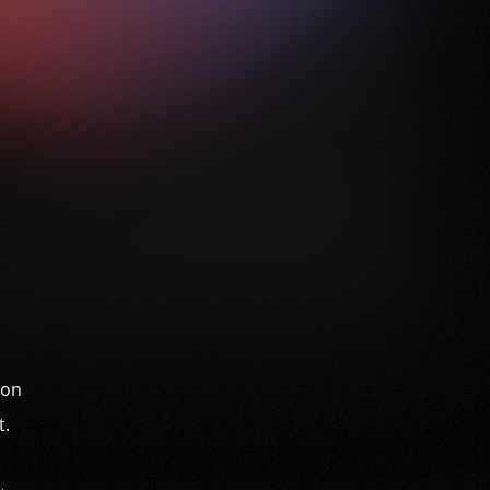
ion
t.