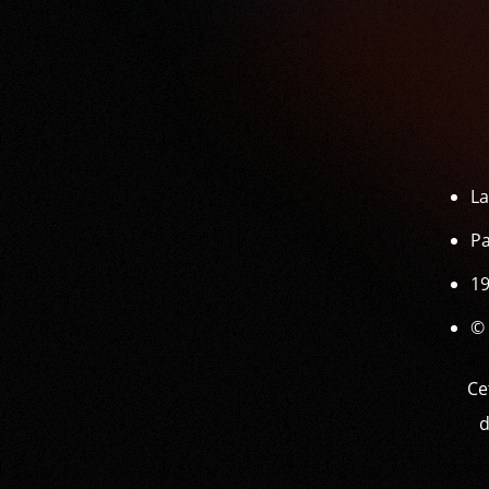
L
Pa
1
© 
Ce
d