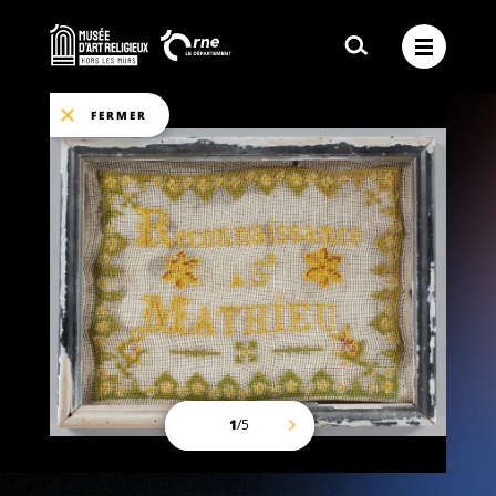
FERMER
1
/
5