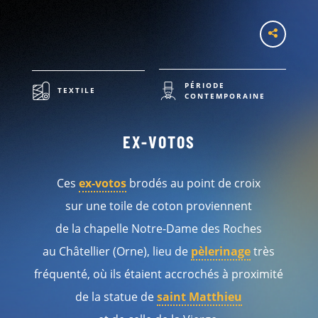
PÉRIODE
TEXTILE
CONTEMPORAINE
EX-VOTOS
Ces
ex-votos
brodés au point de croix
sur une toile de coton proviennent
de la chapelle Notre-Dame des Roches
au Châtellier (Orne), lieu de
pèlerinage
très
fréquenté, où ils étaient accrochés à proximité
de la statue de
saint Matthieu