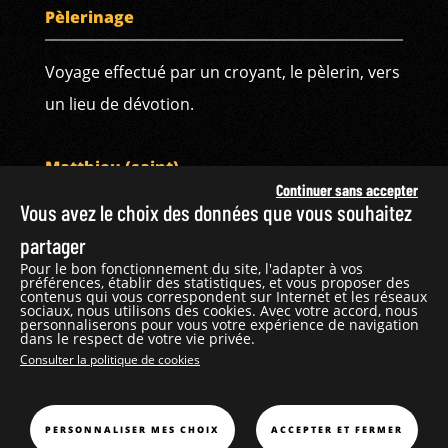
Pèlerinage
Voyage effectué par un croyant, le pèlerin, vers
un lieu de dévotion.
Matthieu (saint)
Continuer sans accepter
Vous avez le choix des données que vous souhaitez
Évangéliste et apôtre, il a exercé le métier de
partager
collecteur d’impôts avant d’être appelé par
Pour le bon fonctionnement du site, l'adapter à vos
préférences, établir des statistiques, et vous proposer des
Jésus. Après la dispersion des apôtres, il aurait
contenus qui vous correspondent sur Internet et les réseaux
sociaux, nous utilisons des cookies. Avec votre accord, nous
prêché en Éthiopie. Il est représenté avec un
personnaliserons pour vous votre expérience de navigation
dans le respect de votre vie privée.
livre et a pour symbole un homme ailé parce
Consulter la politique de cookies
que son évangile commence par la généalogie
du Christ selon la chair.
PERSONNALISER MES CHOIX
ACCEPTER ET FERMER