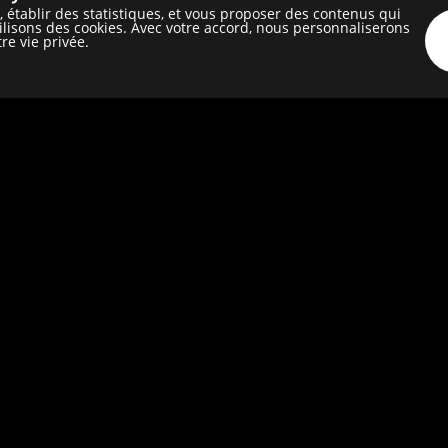
 établir des statistiques, et vous proposer des contenus qui
ilisons des cookies. Avec votre accord, nous personnaliserons
re vie privée.
CHASUBLE
hasuble
ie façonnée
blanche
 114 cm ; L. 70 cm
rs 1735
sée diocésain
v. 998.1.29
CD 61 / Digitage