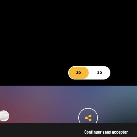
2D
3D
SOIE
Continuer sans accepter