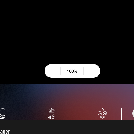
100
%
TILE
TEMPS MODERNES
FLEURS
tager